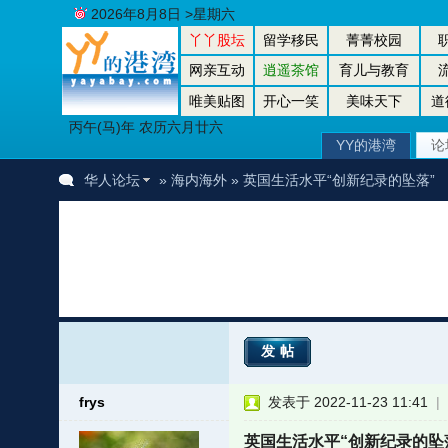
2026年8月8日 >星期六
丫丫股坛
留学移民
菁菁校园
网亲互动
逍遥茶馆
育儿与教育
唯美贴图
开心一笑
美味天下
道
丙午(马)年 农历六月廿六
YY的港湾
论
华人论坛
»
海内海外
» 英国生活水平“创新纪录的坠落”
发帖
frys
发表于 2022-11-23 11:41
|
者
英国生活水平“创新纪录的坠