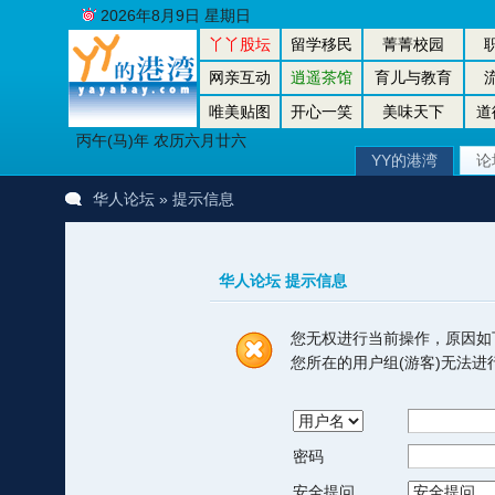
2026年8月9日 星期日
丫丫股坛
留学移民
菁菁校园
网亲互动
逍遥茶馆
育儿与教育
唯美贴图
开心一笑
美味天下
道
丙午(马)年 农历六月廿六
YY的港湾
论
华人论坛
» 提示信息
华人论坛 提示信息
您无权进行当前操作，原因如
您所在的用户组(游客)无法
密码
安全提问