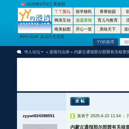
2026年8月6日 星期四
丫丫股坛
留学移民
菁菁校园
网亲互动
逍遥茶馆
育儿与教育
唯美贴图
开心一笑
美味天下
道
丙午(马)年 农历六月廿四
YY的港湾
论
华人论坛
»
道德与法律
» 内蒙古通报那尔那茜有关核查
发帖
zyywt924398551
发表于 2025-6-22 11:54
|
内蒙古通报那尔那茜有关核