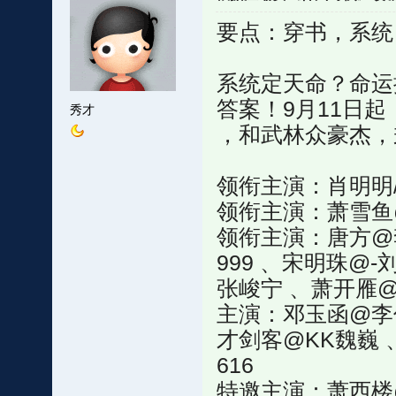
要点：穿书，系统
系统定天命？命运
答案！9月11日起
秀才
，和武林众豪杰，
领衔主演：肖明明
领衔主演：萧雪鱼
领衔主演：唐方@李凱
999 、宋明珠@
张峻宁 、萧开雁
主演：邓玉函@李俊逸
才剑客@KK魏巍 
616
特邀主演：萧西楼