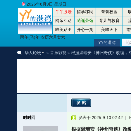
2026年8月9日 星期日
丫丫股坛
留学移民
菁菁校园
网亲互动
逍遥茶馆
育儿与教育
唯美贴图
开心一笑
美味天下
道
丙午(马)年 农历六月廿六
YY的港湾
论
华人论坛
»
音乐影视
» 根据温瑞安《神州奇侠》改编，成
发帖
时时回
发表于 2025-9-10 02:42
|
根据温瑞安《神州奇侠》改编