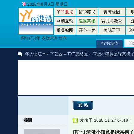
2026年8月9日 星期日
丫丫股坛
留学移民
菁菁校园
网亲互动
逍遥茶馆
育儿与教育
唯美贴图
开心一笑
美味天下
道
丙午(马)年 农历六月廿六
YY的港湾
论
华人论坛
»
下载区
»
TXT完结区
» 笨蛋小猫竟是绿茶捞子
发帖
很困
发表于 2025-11-27 04:18
|
者
[其他]
笨蛋小猫竟是绿茶捞子[