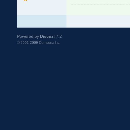
Powered by
Discuz!
7.2
© 2001-2009
Comsenz Inc.