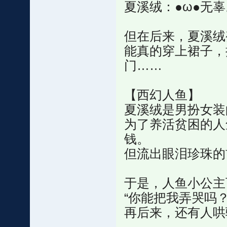
夏溪绒：●ω●无辜
但在后来，夏溪绒
能真的穿上裙子，
门……
【西幻人鱼】
夏溪绒是男扮女装
为了养活贫困的人
钱。
但流出眼泪珍珠的
于是，人鱼小公主
“你能把我弄哭吗？
再后来，还有人哄