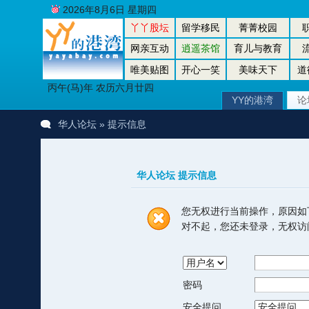
2026年8月6日 星期四
丫丫股坛
留学移民
菁菁校园
网亲互动
逍遥茶馆
育儿与教育
唯美贴图
开心一笑
美味天下
道
丙午(马)年 农历六月廿四
YY的港湾
论
华人论坛
» 提示信息
华人论坛 提示信息
您无权进行当前操作，原因如
对不起，您还未登录，无权访
密码
安全提问