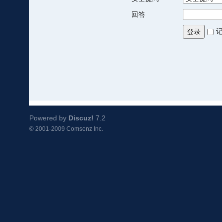
回答
登录
Powered by
Discuz!
7.2
© 2001-2009
Comsenz Inc.