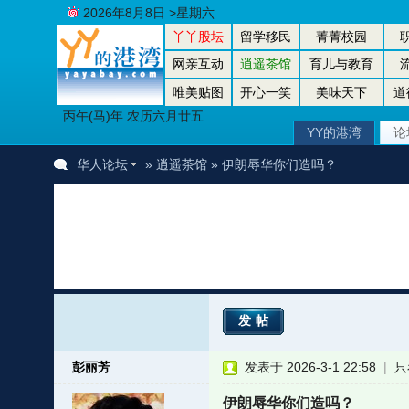
2026年8月8日 >星期六
丫丫股坛
留学移民
菁菁校园
网亲互动
逍遥茶馆
育儿与教育
唯美贴图
开心一笑
美味天下
道
丙午(马)年 农历六月廿五
YY的港湾
论
华人论坛
»
逍遥茶馆
» 伊朗辱华你们造吗？
发帖
彭丽芳
发表于 2026-3-1 22:58
|
只
伊朗辱华你们造吗？