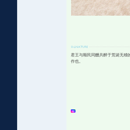
君王与顺民同醺共醉于荒诞无稽
作也。