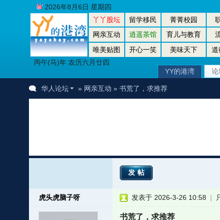
2026年8月6日 星期四
丫丫股坛
留学移民
菁菁校园
网亲互动
逍遥茶馆
育儿与教育
唯美贴图
开心一笑
美味天下
道
丙午(马)年 农历六月廿四
YY的港湾
论
华人论坛
»
网亲互动
» 书荒了，求推荐
发帖
虎头虎脑子呀
发表于 2026-3-26 10:58
|
书荒了，求推荐