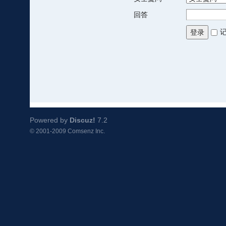
回答
登录
Powered by
Discuz!
7.2
© 2001-2009
Comsenz Inc.