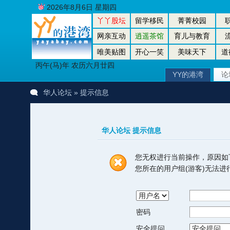
2026年8月6日 星期四
丫丫股坛
留学移民
菁菁校园
网亲互动
逍遥茶馆
育儿与教育
唯美贴图
开心一笑
美味天下
道
丙午(马)年 农历六月廿四
YY的港湾
论
华人论坛
» 提示信息
华人论坛 提示信息
您无权进行当前操作，原因如
您所在的用户组(游客)无法
密码
安全提问