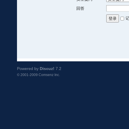
回答
登录
Powered by
Discuz!
7.2
© 2001-2009
Comsenz Inc.