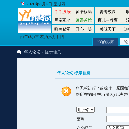
2026年8月6日 星期四
丫丫股坛
留学移民
菁菁校园
网亲互动
逍遥茶馆
育儿与教育
唯美贴图
开心一笑
美味天下
道
丙午(马)年 农历六月廿四
YY的港湾
论
华人论坛
» 提示信息
华人论坛 提示信息
您无权进行当前操作，原因如
您所在的用户组(游客)无法
密码
安全提问