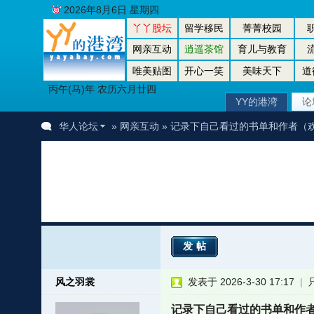
2026年8月6日 星期四
丫丫股坛
留学移民
菁菁校园
网亲互动
逍遥茶馆
育儿与教育
唯美贴图
开心一笑
美味天下
道
丙午(马)年 农历六月廿四
YY的港湾
论
华人论坛
»
网亲互动
» 记录下自己看过的书单和作者（
发帖
风之羽裳
发表于 2026-3-30 17:17
|
记录下自己看过的书单和作