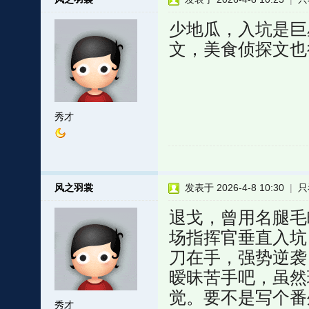
少地瓜，入坑是巨
文，美食侦探文也
秀才
风之羽裳
发表于 2026-4-8 10:30
|
只
退戈，曾用名腿毛
场指挥官垂直入坑
刀在手，强势逆袭
暧昧苦手吧，虽然
觉。要不是写个番
秀才