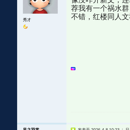
荐我有一个祸水群
不错，红楼同人文
秀才
风之羽裳
发表于 2026-4-8 10:23
|
只