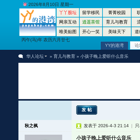
2026年8月10日 星期一
丫丫股坛
留学移民
菁菁校园
网亲互动
逍遥茶馆
育儿与教育
唯美贴图
开心一笑
美味天下
道
丙午(马)年 农历六月廿七
YY的港湾
论
华人论坛
»
育儿与教育
» 小孩子晚上爱听什么音乐
发帖
秋之枫
发表于 2026-4-3 21:14
|
只
小孩子晚上爱听什么音乐