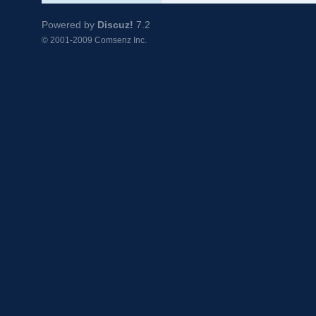
Powered by
Discuz!
7.2
© 2001-2009
Comsenz Inc.