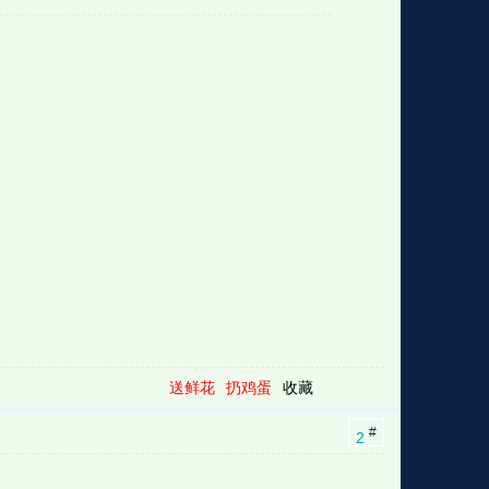
格
e
y
w
k
e
p
格
版
公
n
n
l
室
e
版
送鲜花
扔鸡蛋
收藏
#
2