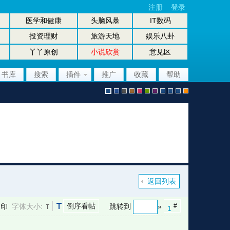
注册
登录
医学和健康
头脑风暴
IT数码
投资理财
旅游天地
娱乐八卦
丫丫原创
小说欣赏
意见区
书库
搜索
插件
推广
收藏
帮助
默
b
g
b
p
g
p
股
放
股
手
认
l
r
r
i
r
u
坛
大
坛
机
返回列表
倒序看帖
打印
字体大小:
跳转到
»
#
1
风
u
a
o
n
e
r
风
镜
办
版