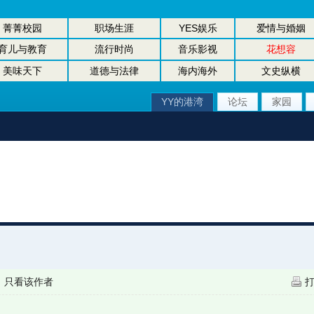
菁菁校园
职场生涯
YES娱乐
爱情与婚姻
育儿与教育
流行时尚
音乐影视
花想容
美味天下
道德与法律
海内海外
文史纵横
YY的港湾
论坛
家园
|
只看该作者