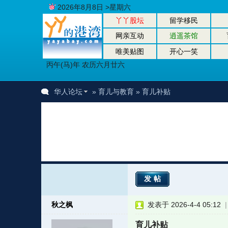
2026年8月8日 >星期六
丫丫股坛
留学移民
网亲互动
逍遥茶馆
唯美贴图
开心一笑
丙午(马)年 农历六月廿六
华人论坛
»
育儿与教育
» 育儿补贴
发帖
秋之枫
发表于 2026-4-4 05:12
育儿补贴