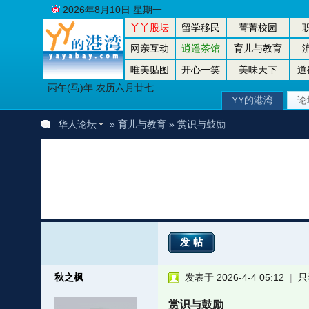
2026年8月10日 星期一
丫丫股坛
留学移民
菁菁校园
网亲互动
逍遥茶馆
育儿与教育
唯美贴图
开心一笑
美味天下
道
丙午(马)年 农历六月廿七
YY的港湾
论
华人论坛
»
育儿与教育
» 赏识与鼓励
发帖
秋之枫
发表于 2026-4-4 05:12
|
只
赏识与鼓励