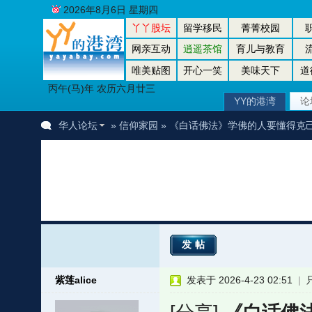
2026年8月6日 星期四
丫丫股坛
留学移民
菁菁校园
网亲互动
逍遥茶馆
育儿与教育
唯美贴图
开心一笑
美味天下
道
丙午(马)年 农历六月廿三
YY的港湾
论
华人论坛
»
信仰家园
» 《白话佛法》学佛的人要懂得克
发帖
紫莲alice
发表于 2026-4-23 02:51
|