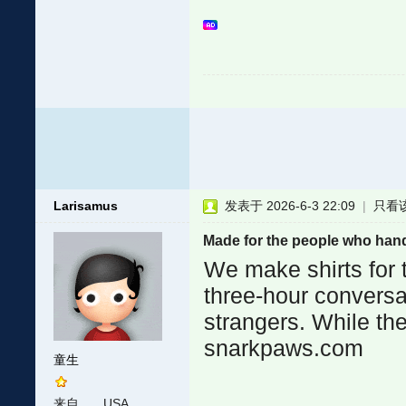
Larisamus
发表于 2026-6-3 22:09
|
只看
Made for the people who hand
We make shirts for 
three-hour conversa
strangers. While the
snarkpaws.com
童生
来自
USA