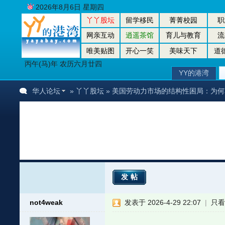
2026年8月6日 星期四
丫丫股坛
留学移民
菁菁校园
职
网亲互动
逍遥茶馆
育儿与教育
流
唯美贴图
开心一笑
美味天下
道
丙午(马)年 农历六月廿四
YY的港湾
华人论坛
»
丫丫股坛
» 美国劳动力市场的结构性困局：为何
发帖
not4weak
发表于 2026-4-29 22:07
|
只