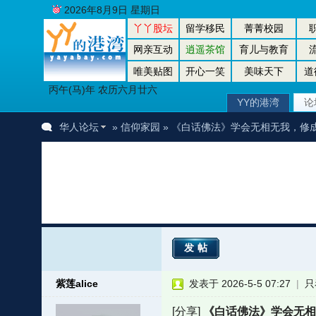
2026年8月9日 星期日
丫丫股坛
留学移民
菁菁校园
网亲互动
逍遥茶馆
育儿与教育
唯美贴图
开心一笑
美味天下
道
丙午(马)年 农历六月廿六
YY的港湾
论
华人论坛
»
信仰家园
» 《白话佛法》学会无相无我，修
发帖
紫莲alice
发表于 2026-5-5 07:27
|
只
[分享]
《白话佛法》学会无相