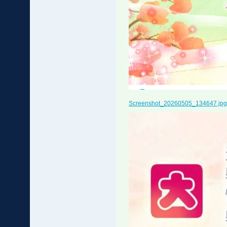
Screenshot_20260505_134647.jpg