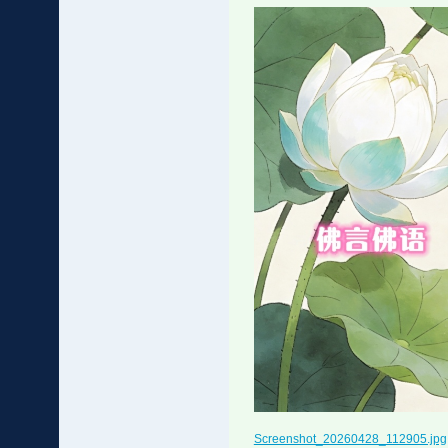
Screenshot_20260428_112905.jpg