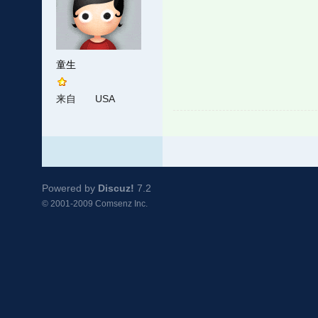
童生
来自
USA
Powered by
Discuz!
7.2
© 2001-2009
Comsenz Inc.