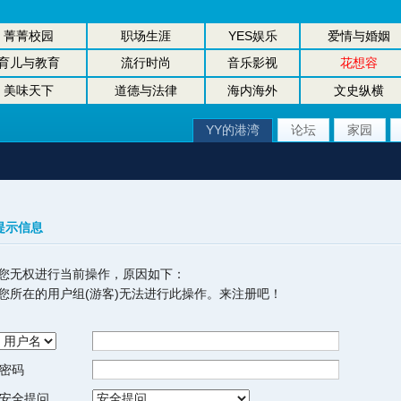
菁菁校园
职场生涯
YES娱乐
爱情与婚姻
育儿与教育
流行时尚
音乐影视
花想容
美味天下
道德与法律
海内海外
文史纵横
YY的港湾
论坛
家园
提示信息
您无权进行当前操作，原因如下：
您所在的用户组(游客)无法进行此操作。来注册吧！
密码
安全提问