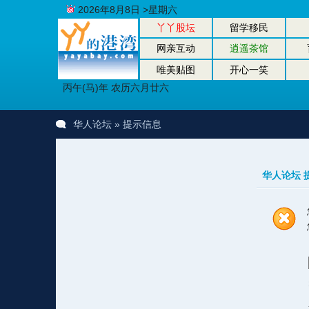
2026年8月8日 >星期六
丫丫股坛
留学移民
网亲互动
逍遥茶馆
唯美贴图
开心一笑
丙午(马)年 农历六月廿六
华人论坛
» 提示信息
华人论坛 