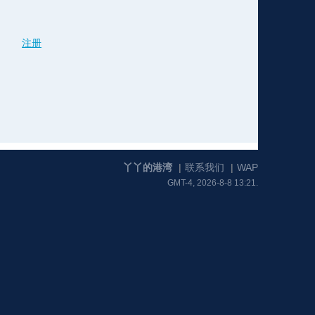
注册
格
e
y
w
k
e
p
格
版
公
n
n
l
室
丫丫的港湾
|
联系我们
|
WAP
GMT-4, 2026-8-8 13:21.
e
版