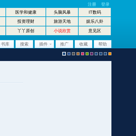
注册
登录
医学和健康
头脑风暴
IT数码
投资理财
旅游天地
娱乐八卦
丫丫原创
小说欣赏
意见区
书库
搜索
插件
推广
收藏
帮助
默
b
g
b
p
g
p
股
放
股
手
认
l
r
r
i
r
u
坛
大
坛
机
风
u
a
o
n
e
r
风
镜
办
版