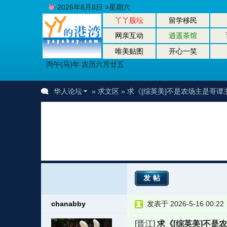
2026年8月8日 >星期六
丫丫股坛
留学移民
网亲互动
逍遥茶馆
唯美贴图
开心一笑
丙午(马)年 农历六月廿五
华人论坛
»
求文区
» 求《[综英美]不是农场主是哥
发帖
chanabby
发表于 2026-5-16 00:22
[晋江]
求《[综英美]不是