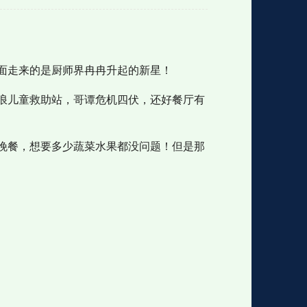
格
e
y
w
k
e
p
格
版
公
面走来的是厨师界冉冉升起的新星！
浪儿童救助站，哥谭危机四伏，还好餐厅有
n
n
l
室
晚餐，想要多少蔬菜水果都没问题！但是那
e
版