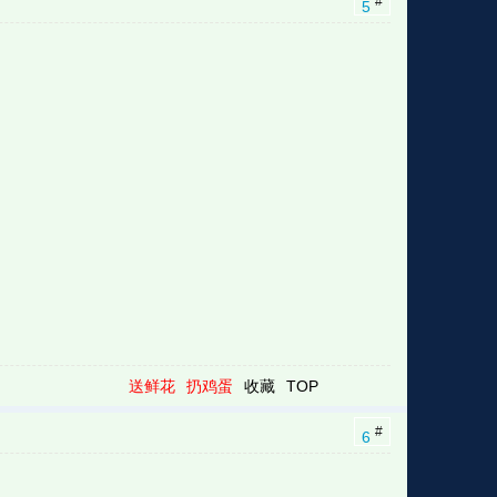
#
5
送鲜花
扔鸡蛋
收藏
TOP
#
6