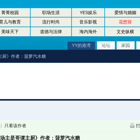
菁菁校园
职场生涯
YES娱乐
爱情与婚姻
育儿与教育
流行时尚
音乐影视
花想容
美味天下
道德与法律
海内海外
文史纵横
YY的港湾
论坛
家园
谭主厨》作者：菠萝汽水糖
|
只看该作者
农场主是哥谭主厨》作者：菠萝汽水糖