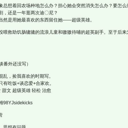
象总想着回农场种地怎么办？担心她会突然消失怎么办？要怎么
剧，还是一年逛两次迪〇尼？
当然是用她最喜欢的东西留住她——超级英雄。
投喂救助饥肠辘辘的流浪儿童和嗷嗷待哺的超英副手。至于后来
在谈番外还没写）
混乱，捡我喜欢的时期写。
只有吃饭+谈恋爱+合家欢。
 甜文 超级英雄 轻松 治愈
Jsidekicks
营
，思想有问题