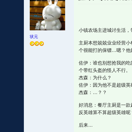
小镇农场主进城讨生活，
状元
主厨本想兢兢业业经营小
个很能打的保镖…嗯？他
佐伊：谁也别想抢我的吃
个带红头盔的怪人不行。
杰森：为什么？
佐伊：因为他不是超级英
杰森：…？？
好消息：餐厅主厨是一款超
反英雄算不算超级英雄呢
后来…