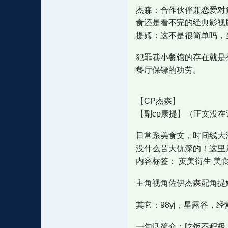
杰森：合作伙伴兼恋爱对
食还是看不完的经典影视
提姆：这不是很简单吗，
犯罪巷小餐馆的存在就是
餐厅保镖的功劳。
【CP杰森】
【副cp康提】（正文没
日常系美食文，时间线大
没什么苦大仇深的！这里
内容标签： 英美衍生 美食
主角视角佐伊杰森配角提姆98Y
其它：98yj，星露谷，经
一句话简介：吃饭不积极