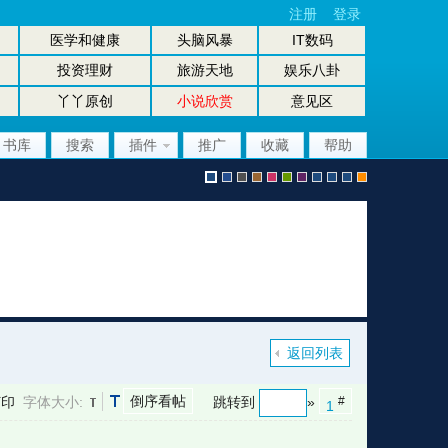
注册
登录
医学和健康
头脑风暴
IT数码
投资理财
旅游天地
娱乐八卦
丫丫原创
小说欣赏
意见区
书库
搜索
插件
推广
收藏
帮助
默
b
g
b
p
g
p
股
放
股
手
认
l
r
r
i
r
u
坛
大
坛
机
返回列表
倒序看帖
打印
字体大小:
跳转到
»
#
1
风
u
a
o
n
e
r
风
镜
办
版