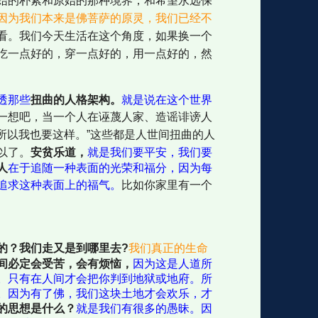
始的朴素和原始的那种境界，和希望永远保
因为我们本来是佛菩萨的原灵，我们已经不
看。我们今天生活在这个角度，如果换一个
吃一点好的，穿一点好的，用一点好的，然
透那些
扭曲的人格架构。
就是说在这个世界
一想吧，当一个人在诬蔑人家、造谣诽谤人
所以我也要这样。”这些都是人世间扭曲的人
以了。
安贫乐道，
就是我们要平安，我们要
人
在于追随一种表面的光荣和福分，因为每
追求这种表面上的福气。
比如你家里有一个
的？我们走又是到哪里去?
我们真正的生命
间必定会受苦，会有烦恼，
因为这是人道所
。只有在人间才会把你判到地狱或地府。所
。因为有了佛，我们这块土地才会欢乐，才
的思想是什么？
就是我们有很多的愚昧。因