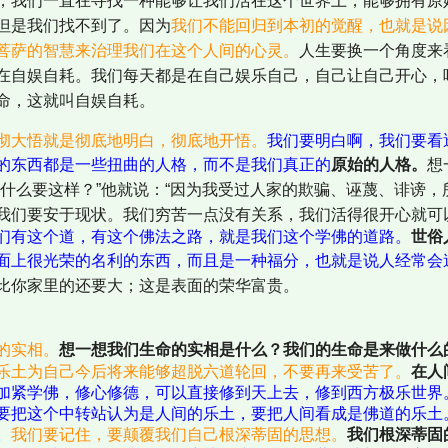
，我们一直在寻找一种能够让我们活在这个世界上，能够拥有原
但是我们找不到了。因为
我们不能回归到本初的觉醒，也就是说
菩萨的智慧来治理我们在这个人间的心灵。
人生要换一个角度来
在自娱自耗。我们每天都是在自己娱乐自己，自己让自己开心，
命，这就叫自娱自耗。
彻大悟就是彻底地明白，彻底地开悟。
我们要明白啊，我们要看
的东西都是一些扭曲的人格，而不是我们真正的
原始的人格。
想
为什么要这样？”他就说：“因为我受过人家的欺骗、诬蔑、诽谤，
我们要安于现状。我们穷苦一点没有关系，我们活得很开心就可
们有这个道，有这个佛法之路，就是我们这个学佛的道路。
世俗
面上很光荣的名利的东西，而且是一种福分，也就是说人经常会
比你家里的还要大；这是表面的荣华富贵。
的实相。
想一想我们生命的实相是什么？我们的生命是来做什么
乐土为自己今后将来能够超脱六道轮回，不要再来受苦了。
在人
加紧学佛，修心修德，可以直接修到天上去，修到西方极乐世界
要把这个中转站认为是人间的乐土，要把人间看成是佛道的乐土
。
我们要记住，要颠覆我们自己根深蒂固的思想。
我们根深蒂固