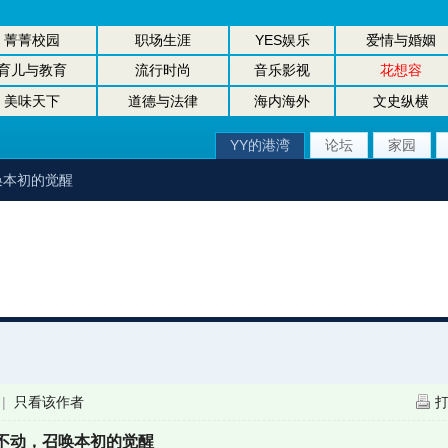
菁菁校园
职场生涯
YES娱乐
爱情与婚姻
育儿与教育
流行时尚
音乐影视
花想容
美味天下
道德与法律
海内海外
文史纵横
YY的港湾
论坛
家园
唤本初的觉醒
|
只看该作者
不动，召唤本初的觉醒