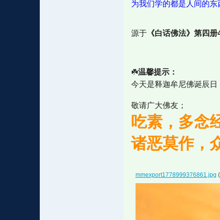
为我们学的都是人间的东
源于
《白话佛法》第四册4
☘️
温馨提示：
今天是释迦牟尼佛诞辰日
敬请广大佛友；
吃素，多念
诸恶莫作，
mmexport1778999376861.jpg