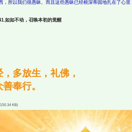
西，所以我们很愚昧。而且这些愚昧已经根深蒂固地扎在了心里
1.如如不动，召唤本初的觉醒
经，多放生，礼佛，
众善奉行。
(150.34 KB)