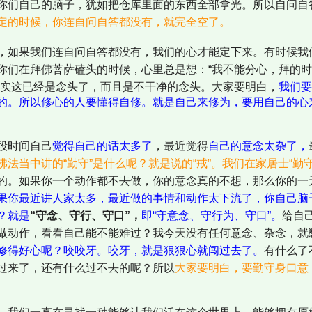
你们自己的脑子，犹如把仓库里面的东西全部拿光。所以自问自
定的时候，你连自问自答都没有，就完全空了。
，如果我们连自问自答都没有，我们的心才能定下来。有时候我
你们在拜佛菩萨磕头的时候，心里总是想：“我不能分心，拜的
其实这已经是念头了，而且是不干净的念头。大家要明白，
我们要
的。所以修心的人要懂得自修。就是自己来修为，要用自己的心
段时间自己
觉得自己的话太多了
，最近觉得
自己的意念太杂了，
佛法当中讲的“勤守”是什么呢？就是说的“戒”。我们在家居士“勤
的。如果你一个动作都不去做，你的意念真的不想，那么你的一
果你最近讲人家太多，最近做的事情和动作太下流了，你自己脑
？就是
“守念、守行、守口”，
即“守意念、守行为、守口”。
给自
做动作，看看自己能不能难过？我今天没有任何意念、杂念，就
修得好心呢？咬咬牙。咬牙，就是狠狠心就闯过去了。
有什么了
过来了，还有什么过不去的呢？所以
大家要明白，要勤守身口意