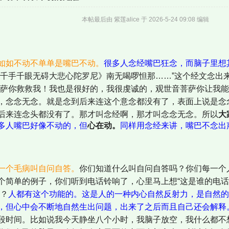
本帖最后由 紫莲alice 于 2026-5-24 09:08 编辑
如如不动不单单是嘴巴不动。
很多人念经嘴巴狂念，而脑子里想
《千手千眼无碍大悲心陀罗尼》南无喝啰怛那……”这个经文念出
菩萨你救救我！我也是很好的，我很虔诚的，观世音菩萨你让我能
，念念无念。就是念到后来连这个意念都没有了，表面上说是念
后来连念头都没有了。那才叫念经啊，那才叫念念无念。所以
大
多人嘴巴好像不动的，但
心在动。
同样用念经来讲，嘴巴不念出
一个毛病叫自问自答。
你们知道什么叫自问自答吗？你们每一个
个简单的例子，你们听到电话铃响了，心里马上想“这是谁的电话
？
人都有这个功能的。这是人的一种内心自然反射力，是自然的
，但心中会不断地自然生出问题，出来了之后而且自己还会解释
段时间。比如说我今天静坐八个小时，我脑子放空，我什么都不