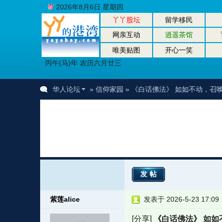
2026年8月6日 星期四
丫丫股坛
留学移民
网亲互动
逍遥茶馆
唯美贴图
开心一笑
丙午(马)年 农历六月廿三
华人论坛
»
信仰家园
» 《白话佛法》 如如不动，召
发帖
紫莲alice
发表于 2026-5-23 17:09
[分享]
《白话佛法》 如如