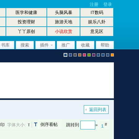
注册
登录
医学和健康
头脑风暴
IT数码
投资理财
旅游天地
娱乐八卦
丫丫原创
小说欣赏
意见区
书库
搜索
插件
推广
收藏
帮助
默
b
g
b
p
g
p
股
放
股
手
认
l
r
r
i
r
u
坛
大
坛
机
返回列表
倒序看帖
打印
字体大小:
跳转到
»
#
1
风
u
a
o
n
e
r
风
镜
办
版