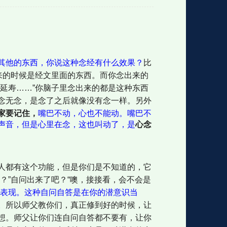
格
e
y
w
k
e
p
格
版
公
其他的东西，你说这种念经有什么效果？
比
来的时候是经文里面的东西。而你念出来的
延寿……”你脑子里念出来的都是这种东西
n
n
l
室
念无念，是念了之后就像没有念一样。另外
家要记住，
嘴巴不动，心也不能动。嘴巴不
声音，但是心里在念，这也叫动了，是
心念
e
版
人都有这个功能，但是你们是不知道的，它
？”自问出来了吧？“噢，接接看，会不会是
表现。这种自问自答是在你的潜意识当
。
所以师父教你们，真正修到好的时候，让
想。师父让你们连自问自答都不要有，让你