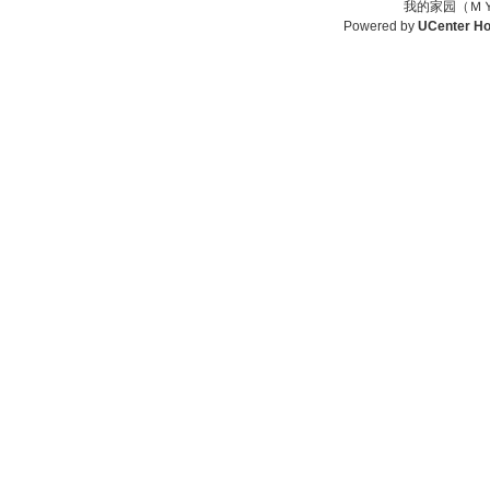
我的家园（ＭＹ
Powered by
UCenter H