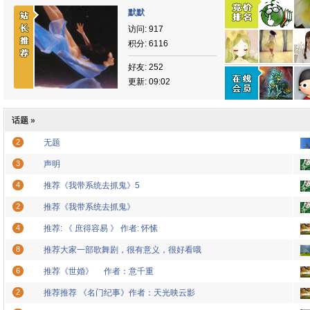
默默
访问: 917
积分: 6116
好友: 252
更新: 09:02
话题 »
2
无题
3
声明
4
推荐《我带系统去抓鬼》5
2
推荐《我带系统去抓鬼》
4
推荐: 《 庶得容易 》 作者: 怀愫
8
推荐大家一部歌舞剧，很有意义，很好看哦
6
推荐《世婚》 作者：意千重
2
推荐推荐 《名门纪事》作者：天光映云影