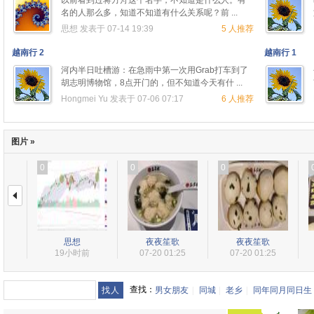
以前看到过蒋方舟这个名字，不知道是什么人。有
名的人那么多，知道不知道有什么关系呢？前 ...
思想
发表于 07-14 19:39
5 人推荐
越南行 2
越南行 1
河内半日吐槽游：在急雨中第一次用Grab打车到了
胡志明博物馆，8点开门的，但不知道今天有什 ...
Hongmei Yu
发表于 07-06 07:17
6 人推荐
图片 »
0
0
0
思想
夜夜笙歌
夜夜笙歌
19小时前
07-20 01:25
07-20 01:25
查找：
男女朋友
|
同城
|
老乡
|
同年同月同日生