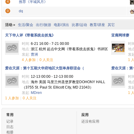
4
推荐《半城风月》
0
dq
活动 »
生活/聚会
出行/旅游
电影/演出
比赛/运动
教育/讲座
其它
天下华人评《带着系统去抓鬼》
亚裔网球赛
时间:
6-21 16:00 - 7-21 00:00
时间
地点:
浙江 杭州 起点中文网《带着系统去抓鬼》书评区
地点
发起:
曹洲
发起
4 人参加
|
0 人关注
1 
爱在天涯：第十五期大华府地区大型单身联谊会（
爱在天涯：第
时间:
12-13 00:00 - 12-13 00:00
时间
地点:
海外 美国 马里兰州圣堡罗教堂DOHONY HALL
地点
（3755 St. Paul St. Ellicott City, MD 21043）
发起
发起:
MDren
1 
1 人参加
|
0 人关注
常用
应用
记录
还没有应用
日志
相册