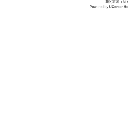
我的家园（ＭＹ
Powered by
UCenter H