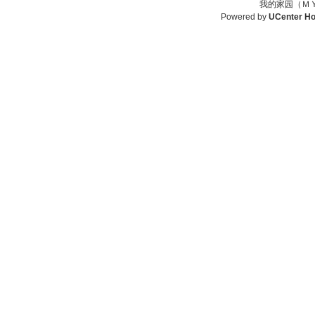
我的家园（ＭＹ
Powered by
UCenter H