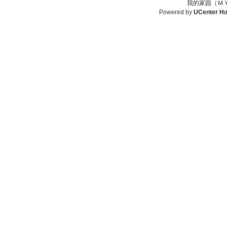
我的家园（ＭＹ
Powered by
UCenter H