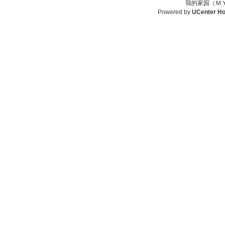
我的家园（ＭＹ
Powered by
UCenter H