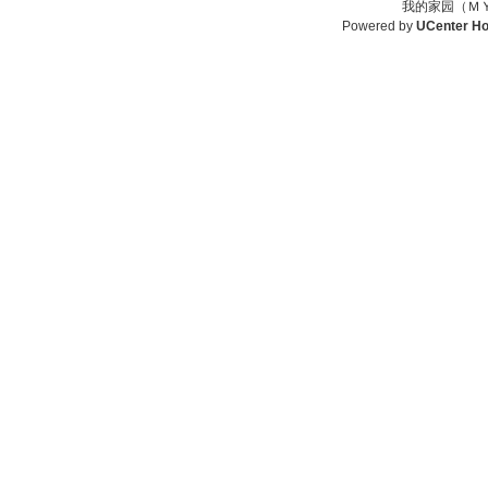
我的家园（ＭＹ
Powered by
UCenter H