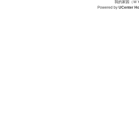
我的家园（ＭＹ
Powered by
UCenter H