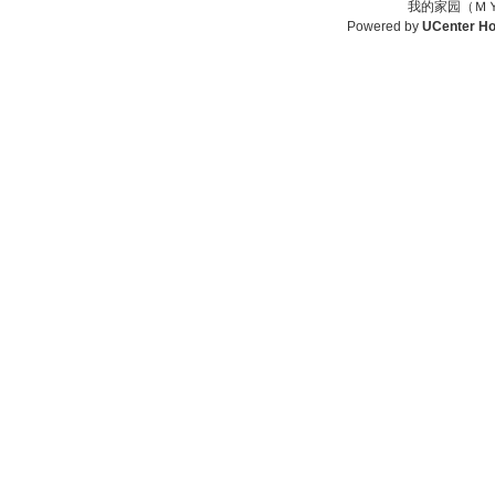
我的家园（ＭＹ
Powered by
UCenter H