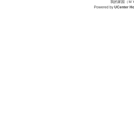
我的家园（ＭＹ
Powered by
UCenter H