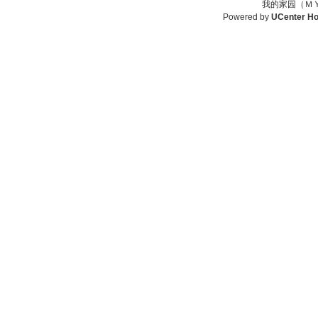
我的家园（ＭＹ
Powered by
UCenter H