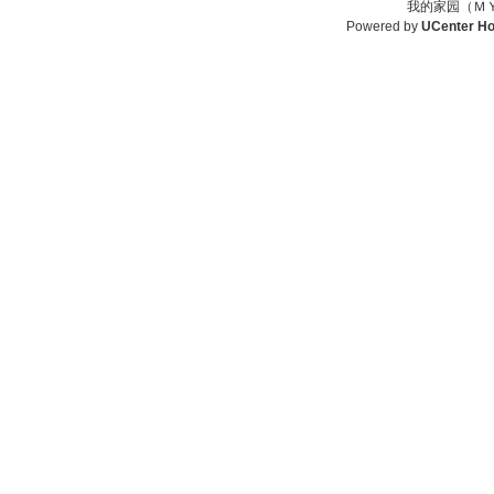
我的家园（ＭＹ
Powered by
UCenter H