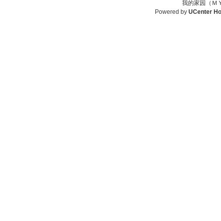
我的家园（ＭＹ
Powered by
UCenter H