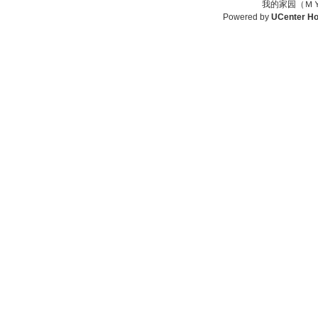
我的家园（ＭＹ
Powered by
UCenter H