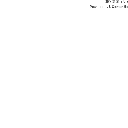
我的家园（ＭＹ
Powered by
UCenter H