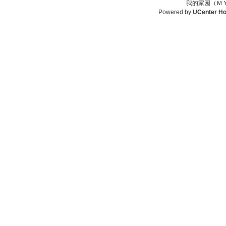
我的家园（ＭＹ
Powered by
UCenter H