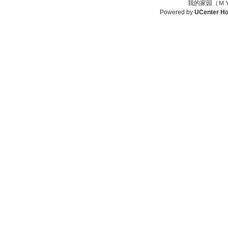
我的家园（ＭＹ
Powered by
UCenter H