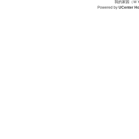
我的家园（ＭＹ
Powered by
UCenter H