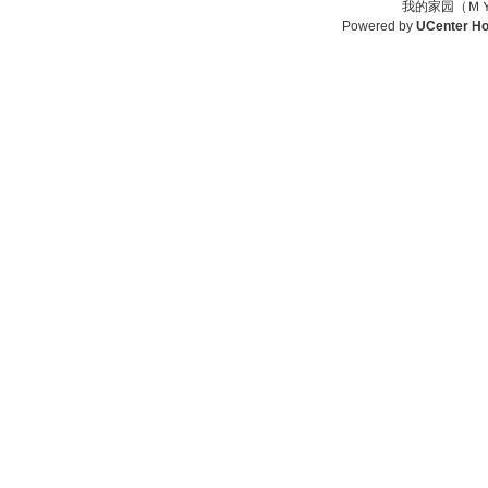
我的家园（ＭＹ
Powered by
UCenter H