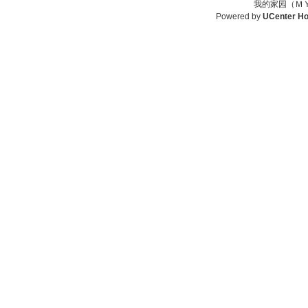
我的家园（ＭＹ
Powered by
UCenter H