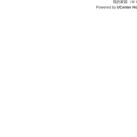
我的家园（ＭＹ
Powered by
UCenter H