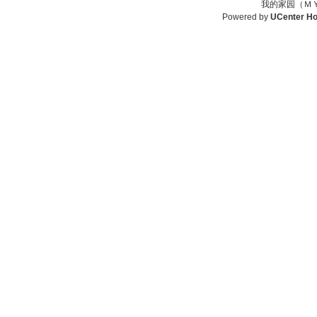
我的家园（ＭＹ
Powered by
UCenter H