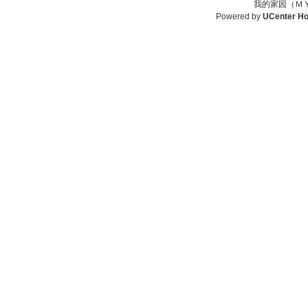
我的家园（ＭＹ
Powered by
UCenter H