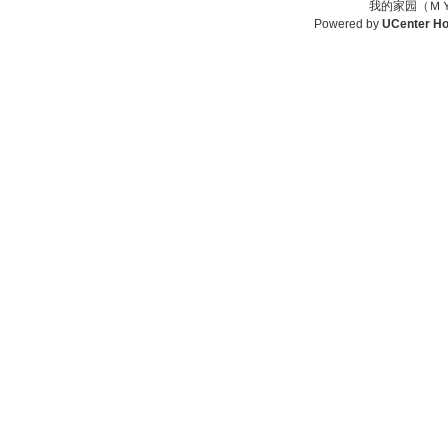
我的家园（ＭＹ
Powered by
UCenter H