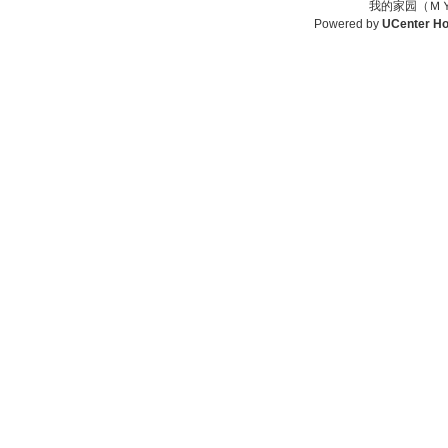
我的家园（ＭＹ
Powered by
UCenter H