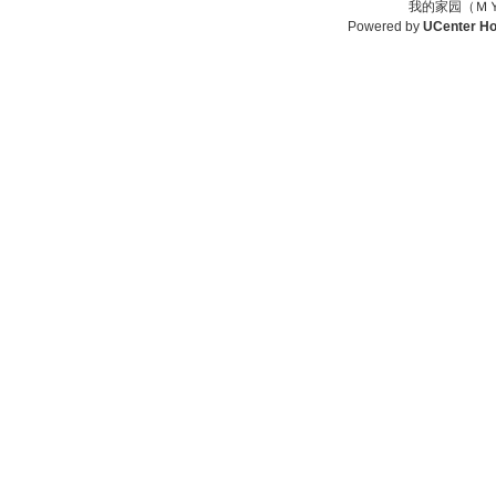
我的家园（ＭＹ
Powered by
UCenter H