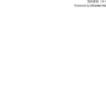
我的家园（ＭＹ
Powered by
UCenter H