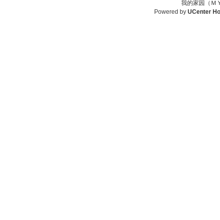
我的家园（ＭＹ
Powered by
UCenter H