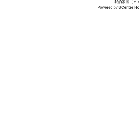
我的家园（ＭＹ
Powered by
UCenter H