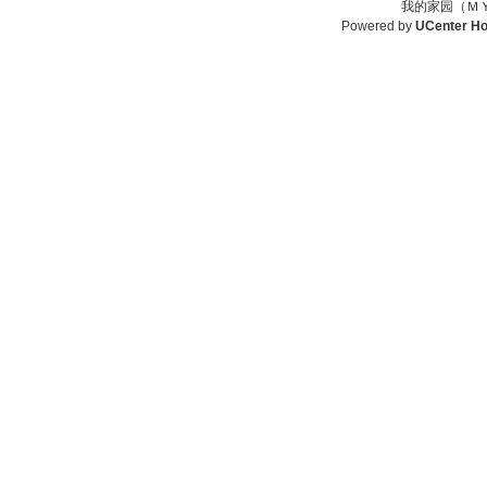
我的家园（ＭＹ
Powered by
UCenter H